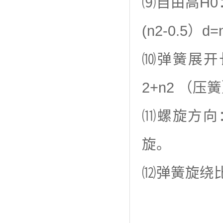
⑼自由高H0
(n2-0.5）d=
⑽弹簧展开长
2+n2 （压
⑾螺旋方向
旋。
⑿弹簧旋绕