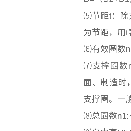
⑸节距t：
为节距，用t
⑹有效圈数
⑺支撑圈数
面、制造时
支撑圈。一般有
⑻总圈数n1: