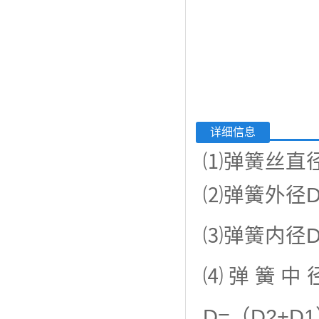
详细信息
⑴弹簧丝直
⑵弹簧外径
⑶弹簧内径
⑷弹簧中
D=（D2+D1