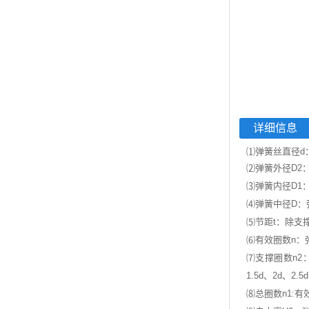
详细信息
⑴弹簧丝直径d
⑵弹簧外径D2
⑶弹簧内径D1
⑷弹簧中径D：弹
⑸节距t：除支
⑹有效圈数n：
⑺支撑圈数n
1.5d、2d、2.
⑻总圈数n1:有