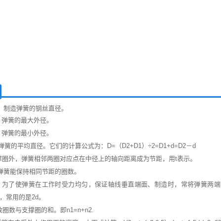
：制造弹簧的钢丝直径。
：弹簧的最大外径。
：弹簧的最小外径。
簧的平均直径。它们的计算公式为：D=（D2+D1）÷2=D1+d=D2－d
撑圈外，弹簧相邻两圈对应点在中径上的轴向距离成为节距，用t表示。
弹簧能保持相同节距的圈数。
2：为了使弹簧在工作时受力均匀，保证轴线垂直端面、制造时，常将弹簧两
5d，常用的是2d。
效圈数与支撑圈的和。即n1=n+n2.