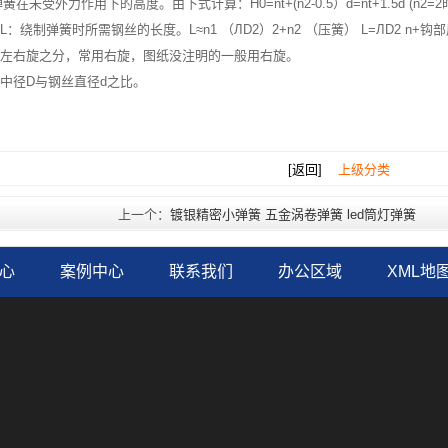
在未受外力作用下的高度。由下式计算：H0=nt+(n2-0.5）d=nt+1.5d (n2=
：绕制弹簧时所需钢丝的长度。L≈n1 （ЛD2）2+n2 （压簧） L=ЛD2 n+
左右旋之分，常用右旋，图纸没注明的一般用右旋。
中径D与钢丝直径d之比。
[返回]
上级分类
上一个：
镀银精密小弹簧 五金涡卷弹簧 led筒灯弹簧
心
案例中心
联系我们
办公区域
XML地