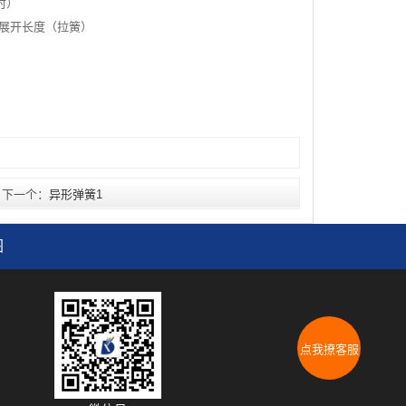
2时）
钩部展开长度（拉簧）
下一个：
异形弹簧1
图
点我撩客服