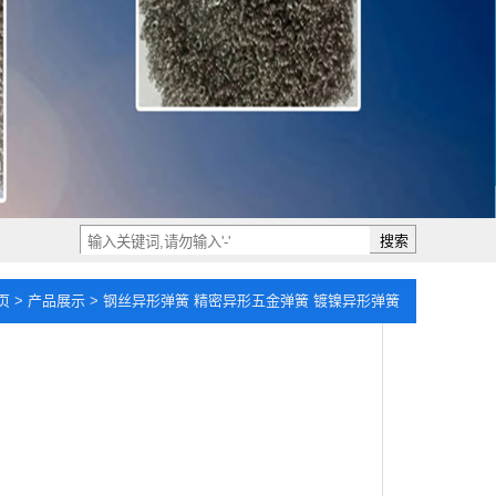
搜索
页
>
产品展示
> 钢丝异形弹簧 精密异形五金弹簧 镀镍异形弹簧