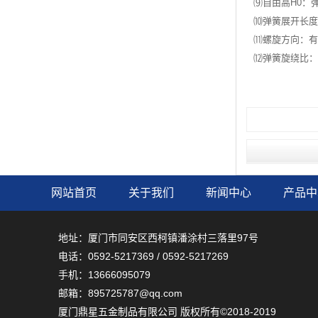
⑼自由高H0：弹簧
⑽弹簧展开长度L
⑾螺旋方向：有
⑿弹簧旋绕比：
网站首页
关于我们
新闻中心
产品中
地址：厦门市同安区西柯镇潘涂村三落里97号
电话：0592-5217369 / 0592-5217269
手机：13666095079
邮箱：895725787@qq.com
厦门鼎星五金制品有限公司 版权所有©2018-2019