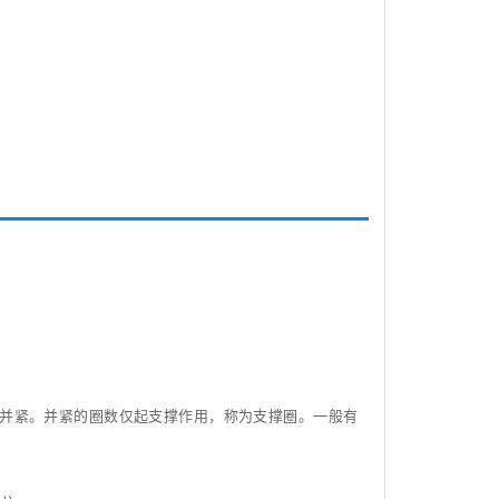
端并紧。并紧的圈数仅起支撑作用，称为支撑圈。一般有