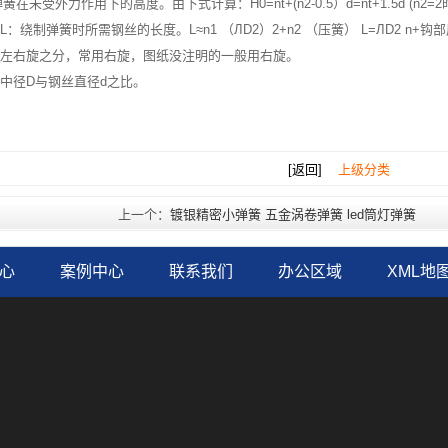
在未受外力作用下的高度。由下式计算：H0=nt+(n2-0.5）d=nt+1.5d (n2=
：绕制弹簧时所需钢丝的长度。L≈n1 （ЛD2）2+n2 （压簧） L=ЛD2 n+
左右旋之分，常用右旋，图纸没注明的一般用右旋。
中径D与钢丝直径d之比。
[返回]
上级分类
上一个：
镀银精密小弹簧 五金涡卷弹簧 led筒灯弹簧
心
案例中心
联系我们
办公区域
XML地