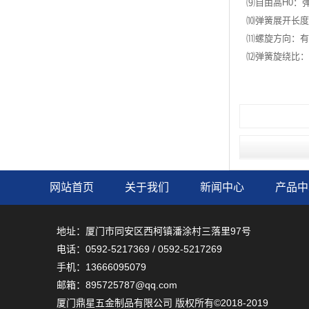
⑼自由高H0：弹簧
⑽弹簧展开长度L
⑾螺旋方向：有
⑿弹簧旋绕比：
网站首页
关于我们
新闻中心
产品中
地址：厦门市同安区西柯镇潘涂村三落里97号
电话：0592-5217369 / 0592-5217269
手机：13666095079
邮箱：895725787@qq.com
厦门鼎星五金制品有限公司 版权所有©2018-2019