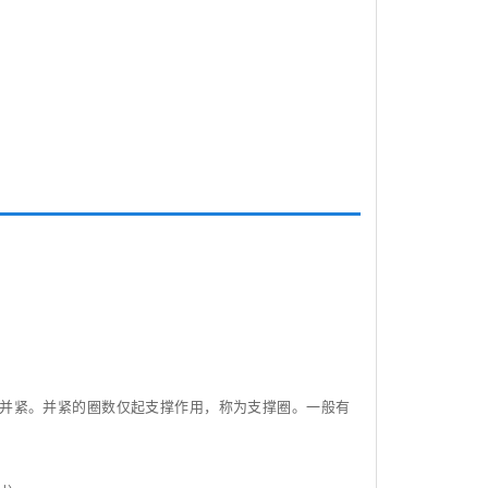
端并紧。并紧的圈数仅起支撑作用，称为支撑圈。一般有