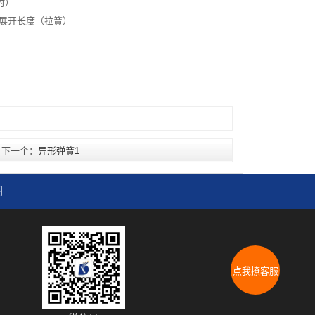
2时）
钩部展开长度（拉簧）
下一个：
异形弹簧1
图
点我撩客服