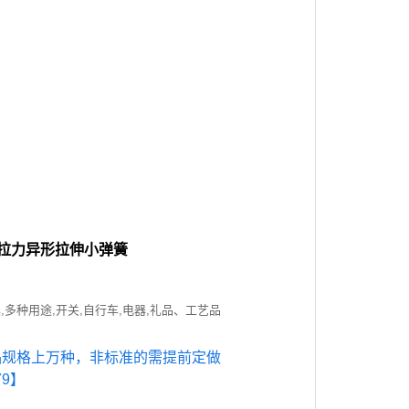
 拉力异形拉伸小弹簧
具,多种用途,开关,自行车,电器,礼品、工艺品
品规格上万种，非标准的需提前定做
79】