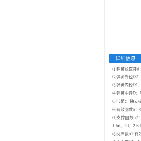
详细信息
⑴弹簧丝直径d
⑵弹簧外径D2
⑶弹簧内径D1
⑷弹簧中径D：弹
⑸节距t：除支
⑹有效圈数n：
⑺支撑圈数n
1.5d、2d、2.
⑻总圈数n1:有