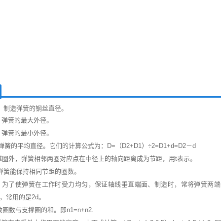
：制造弹簧的钢丝直径。
：弹簧的最大外径。
：弹簧的最小外径。
簧的平均直径。它们的计算公式为：D=（D2+D1）÷2=D1+d=D2－d
撑圈外，弹簧相邻两圈对应点在中径上的轴向距离成为节距，用t表示。
弹簧能保持相同节距的圈数。
2：为了使弹簧在工作时受力均匀，保证轴线垂直端面、制造时，常将弹簧两
5d，常用的是2d。
效圈数与支撑圈的和。即n1=n+n2.